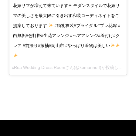
花嫁サマが増えて来ています✴︎ モダンスタイルで花嫁サ
マの美しさを最大限に引き出す和装コーディネイトをご
提案しております
#婚礼衣装#ブライダル#プレ花嫁 #
白無垢#色打掛#生花アレンジ #ヘアアレンジ#着付け#ク
レア #前撮り#振袖#岡山市 #やっぱり着物は美しい
cRea Wedding Dress Roomさん(@komarino.f)が投稿した写真 –