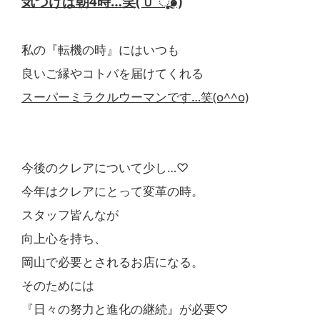
気づけば朝4時…笑(˃᷄ꇴ˂᷅ ૂ๑)
私の『転機の時』にはいつも
良いご縁やコトバを届けてくれる
スーパーミラクルウーマンです…笑(o^^o)
今後のクレアについて少し…♡
今年はクレアにとって変革の時。
スタッフ皆んなが
向上心を持ち、
岡山で必要とされるお店になる。
そのためには
『日々の努力と進化の継続』が必要♡