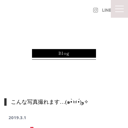
内容をスキップ
togg
Blog
こんな写真撮れます…(๑•̀ㅂ•́)و✧
2019.3.1