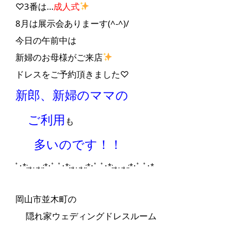
♡3番は…
成人式
8月は展示会ありまーす(^-^)/
今日の午前中は
新婦のお母様がご来店
ドレスをご予約頂きました♡
新郎、新婦のママの
ご利用
も
多いのです！！
ﾟ･*:.｡. .｡.:*･゜ﾟ･*:.｡. .｡.:*･゜ﾟ･*:.｡. .｡.:*･゜ﾟ･*
岡山市並木町の
隠れ家ウェディングドレスルーム