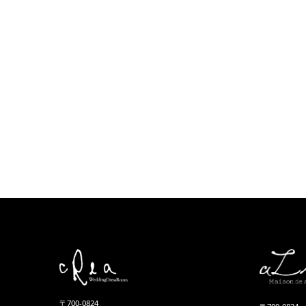
〒700-0824