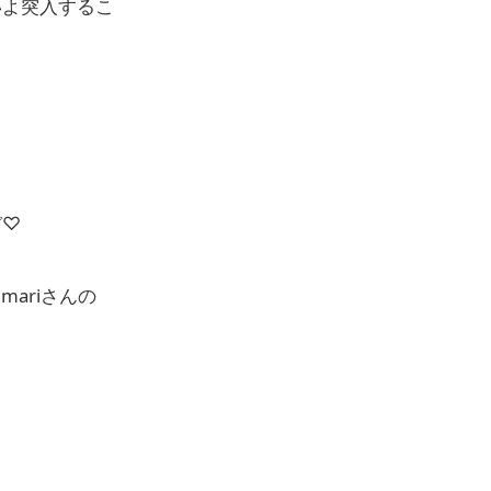
いよ突入するこ
！
ぞ♡
ariさんの
！