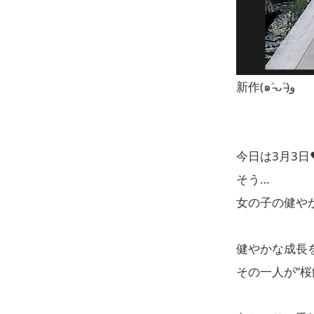
新作(๑˃̵ᴗ˂̵)و
今日は3月3日❤
そう…
女の子の健や
健やかな成長
その一人が”桜