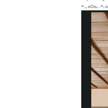
*:.｡o○o｡.:*｡