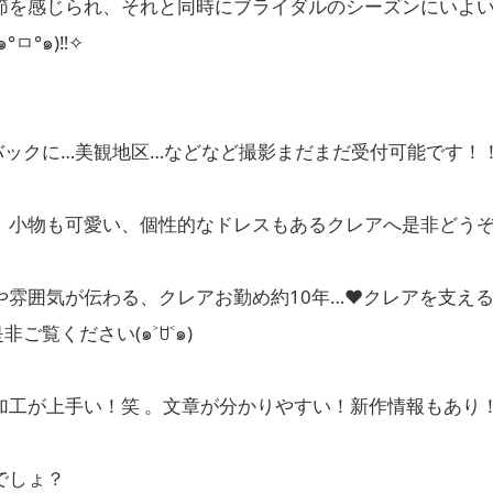
節を感じられ、それと同時にブライダルのシーズンにいよ
°ㅁ°๑)‼✧
バックに…美観地区…などなど撮影まだまだ受付可能です！
、小物も可愛い、個性的なドレスもあるクレアへ是非どう
雰囲気が伝わる、クレアお勤め約10年…❤︎クレアを支えるm
を是非ご覧ください(๑˃ꇴ˂๑)
加工が上手い！笑 。文章が分かりやすい！新作情報もあり
でしょ？