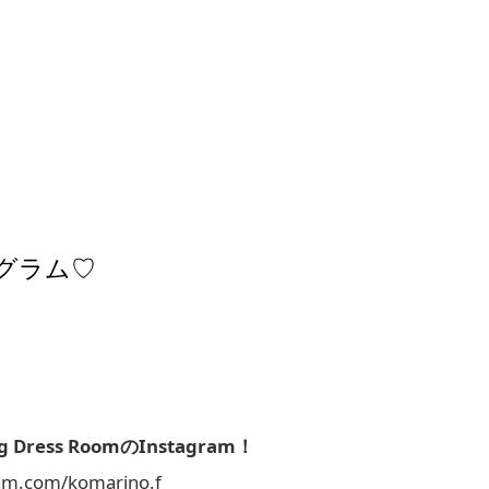
グラム♡
ng Dress RoomのInstagram！
ram.com/komarino.f