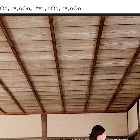
o○o｡.:*｡o○o｡.:**:.｡o○o｡.:*｡o○o