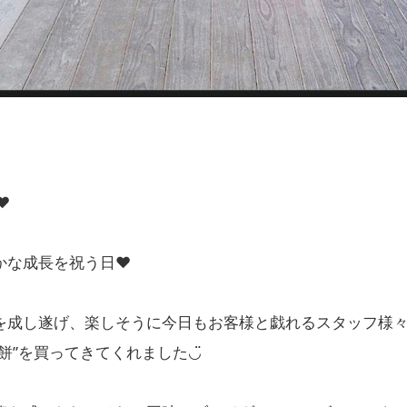
︎
かな成長を祝う日❤︎
を成し遂げ、楽しそうに今日もお客様と戯れるスタッフ様々
餅”を買ってきてくれました◡̈