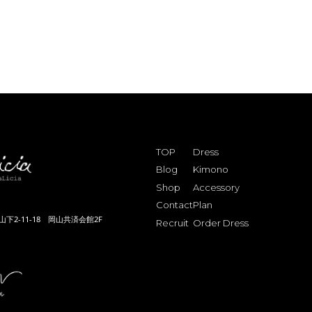
TOP
Dress
Blog
Kimono
Shop
Accessory
Contact
Plan
下2-11-18 岡山共済会館2F
Recruit
Order Dress