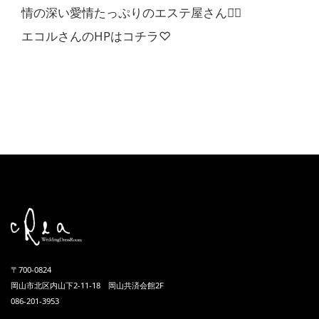
情の深い愛情たっぷりのエステ屋さん◡̈⃝︎
エコルさんのHPはコチラ♡
〒700-0824
岡山市北区内山下2-11-18 岡山共済会館2F
086-201-3953