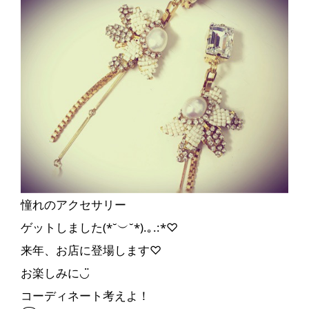
憧れのアクセサリー
ゲットしました(*˘︶˘*).｡.:*♡
来年、お店に登場します♡
お楽しみに◡̈
コーディネート考えよ！