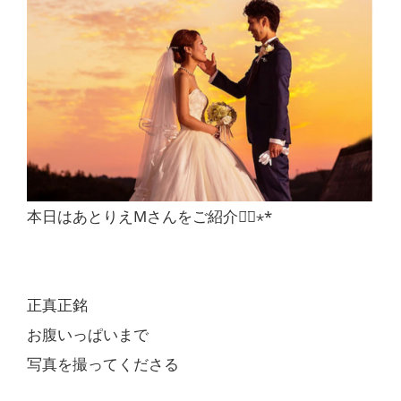
本日は
あとりえMさん
をご紹介◡̈⃝︎⋆︎*
正真正銘
お腹いっぱいまで
写真を撮ってくださる