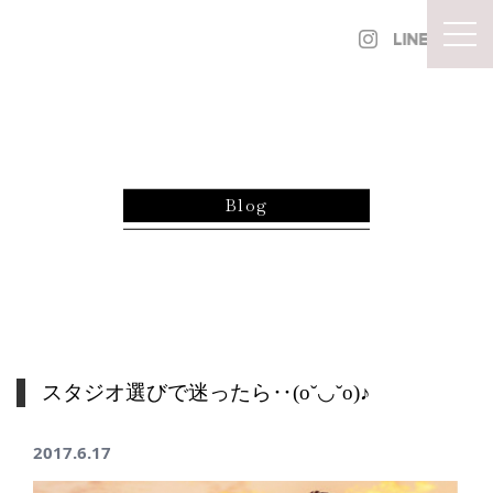
内容をスキップ
togg
Blog
スタジオ選びで迷ったら‥(o˘◡︎˘o)♪︎
2017.6.17