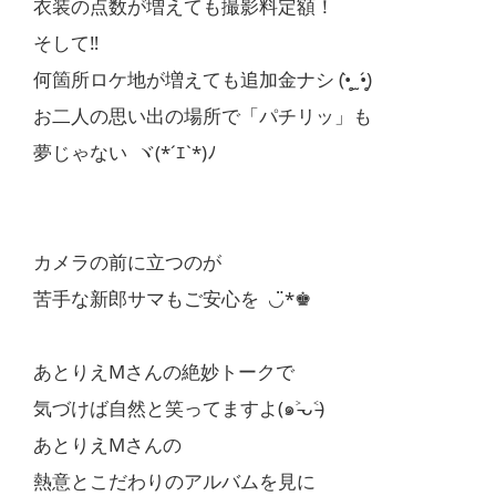
衣装の点数が増えても撮影料定額！
そして‼︎
何箇所ロケ地が増えても追加金ナシ (•̥̀ ̫ •̥́)
お二人の思い出の場所で「パチリッ」も
夢じゃない ヾ(*´ｴ`*)ﾉ
カメラの前に立つのが
苦手な新郎サマもご安心を ◡̈︎*♚︎
あとりえMさんの絶妙トークで
気づけば自然と笑ってますよ(๑˃̵ᴗ˂̵)
あとりえMさんの
熱意とこだわりのアルバムを見に