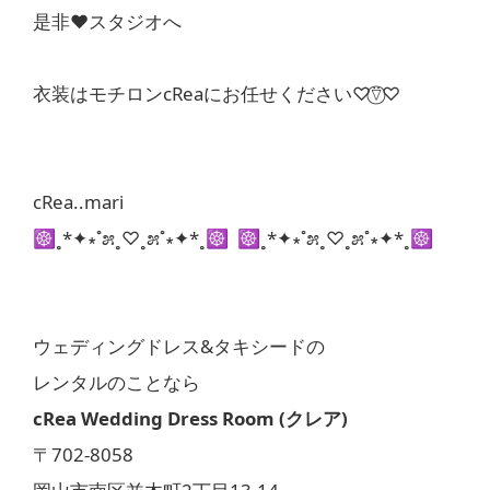
是非❤︎スタジオへ
衣装はモチロンcReaにお任せください♡⍢⃝♡
cRea..mari
☸︎˳*✦︎∗︎˚೫˳♡︎˳೫˚∗︎✦︎*˳☸︎ ☸︎˳*✦︎∗︎˚೫˳♡︎˳೫˚∗︎✦︎*˳☸︎
ウェディングドレス&タキシードの
レンタルのことなら
cRea Wedding Dress Room (クレア)
〒702-8058