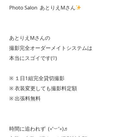
Photo Salon あとりえMさん
あとりえMさんの
撮影完全オーダーメイトシステムは
本当にスゴイです(⍢)
※ １日1組完全貸切撮影
※ 衣装変更しても撮影料定額
※ 出張料無料
時間に追われず (◦’︶’◦)♬