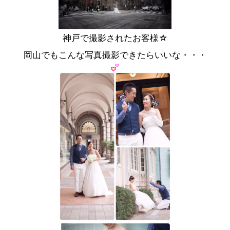
神戸で撮影されたお客様☆
岡山でもこんな写真撮影できたらいいな・・・