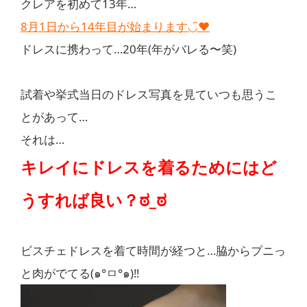
クレアを初めて13年…
8月1日から14年目が始まります◡̈♥︎
ドレスに携わって…20年(年がバレる〜笑)
試着や挙式当日のドレス写真を見ていつも思うこ
とがあって…
それは…
キレイにドレスを着るためにはど
うすれば良い？
ಠ_ಠ
ビスチェドレスを着て時間が経つと…脇からプニっ
と肉がでてる(๑°ㅁ°๑)‼