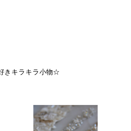
好きキラキラ小物☆