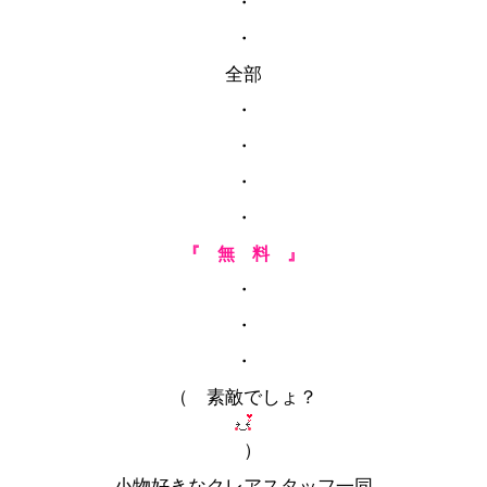
・
・
全部
・
・
・
・
『 無 料 』
・
・
・
（ 素敵でしょ？
）
小物好きなクレアスタッフ一同