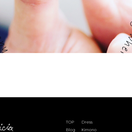
TOP
Dress
Blog
Kimono