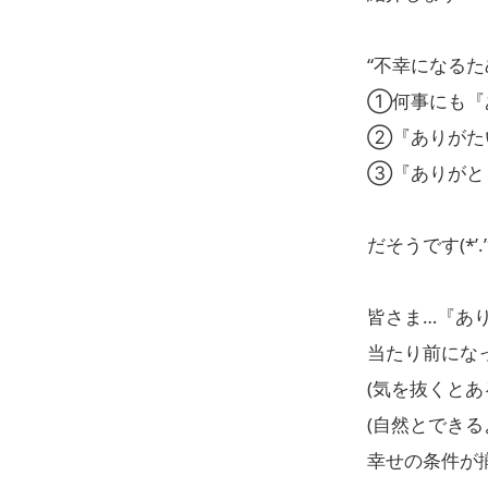
“不幸になるた
①何事にも『
②『ありがた
③『ありがと
だそうです(*’.’
皆さま…『あ
当たり前にな
(気を抜くとあ
(自然とでき
幸せの条件が