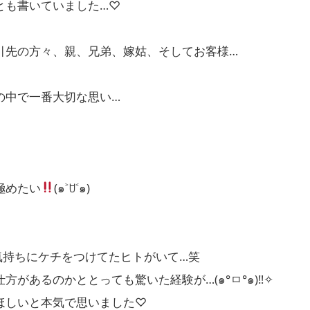
とも書いていました…♡
引先の方々、親、兄弟、嫁姑、そしてお客様…
の中で一番大切な思い…
極めたい
(๑˃ꇴ˂๑)
気持ちにケチをつけてたヒトがいて…笑
方があるのかととっても驚いた経験が…(๑°ㅁ°๑)‼✧
ほしいと本気で思いました♡