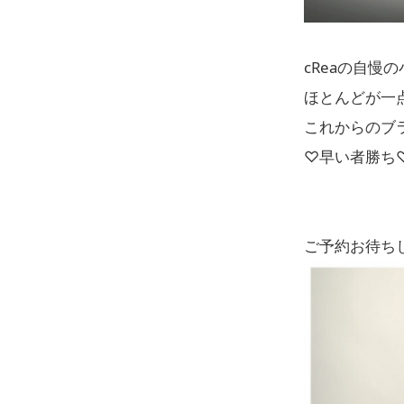
cReaの自慢
ほとんどが一
これからのブ
♡早い者勝ち
ご予約お待ちして