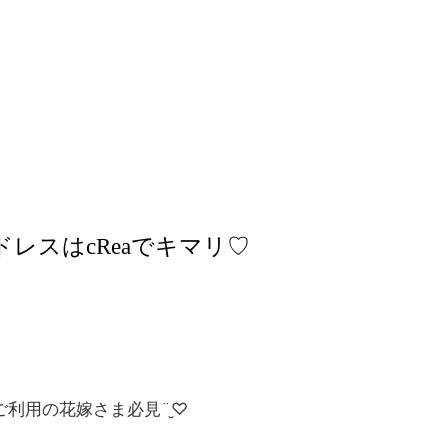
ドレスはcReaでキマリ♡
利用の花嫁さま必見¨̮♡︎