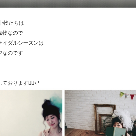
の小物たちは
点物なので
ライダルシーズンは
♡なのです
おります◡̈⃝︎⋆︎*