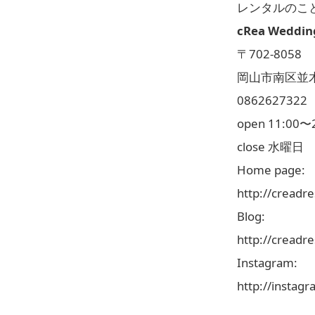
レンタルのこ
cRea Weddin
〒702-8058
岡山市南区並木
0862627322
open 11:00〜
close 水曜日
Home page:
http://creadr
Blog:
http://creadr
Instagram:
http://instag