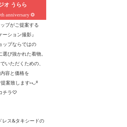
ジオ うらら
th anniversary ❂
ョップがご提案する
ケーション撮影』
ョップならではの
に選び抜かれた着物。
んでいただくための、
な内容と価格を
提案致します⑅◡̈*
コチラ♡
ドレス&タキシードの