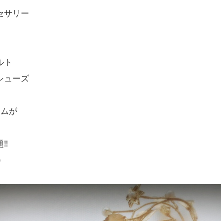
セサリー
ルト
シューズ
テムが
‼︎
)