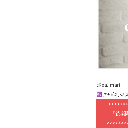
cRea..mari
☸︎˳*✦︎∗︎˚೫˳♡︎˳
>>>>>>
『後楽
>>>>>>>