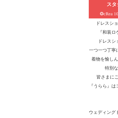
スタ
❂cRea 10
ドレスシ
『和装ロ
ドレスシ
一つ一つ丁寧
着物を愉し
特別
皆さまにご
『うらら』は
ウェディング