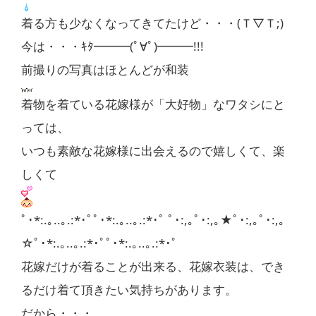
着る方も少なくなってきてたけど・・・(Ｔ▽Ｔ;)
今は・・・ｷﾀ━━━(ﾟ∀ﾟ)━━━!!!
前撮りの写真はほとんどが和装
着物を着ている花嫁様が「大好物」なワタシにと
っては、
いつも素敵な花嫁様に出会えるので嬉しくて、楽
しくて
ﾟ･*:.｡..｡.:*･ﾟﾟ･*:.｡..｡.:*･ﾟ ﾟ･:,｡ﾟ･:,｡★ﾟ･:,｡ﾟ･:,｡
☆ﾟ･*:.｡..｡.:*･ﾟﾟ･*:.｡..｡.:*･ﾟ
花嫁だけが着ることが出来る、花嫁衣装は、でき
るだけ着て頂きたい気持ちがあります。
だから・・・