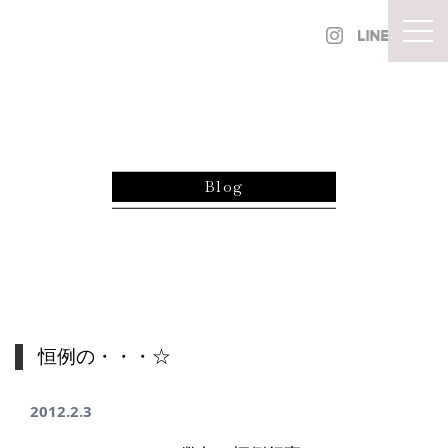
内容をスキップ
togg
Blog
恒例の・・・☆
2012.2.3