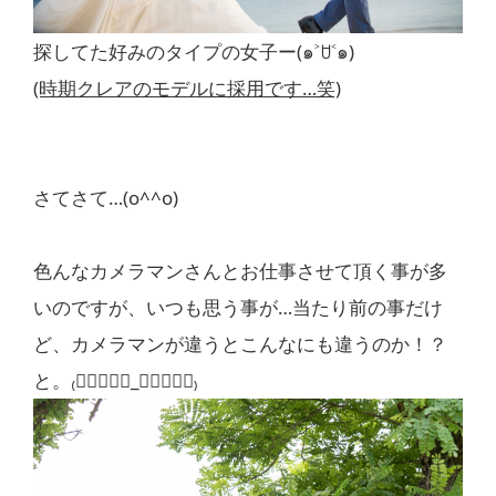
探してた好みのタイプの女子ー(๑˃ꇴ˂๑)
(時期クレアのモデルに採用です…笑)
さてさて…(o^^o)
色んなカメラマンさんとお仕事させて頂く事が多
いのですが、いつも思う事が…当たり前の事だけ
ど、カメラマンが違うとこんなにも違うのか！？
と。₍ↂ⃙⃙⃚⃛︎_ↂ⃙⃙⃚⃛︎₎