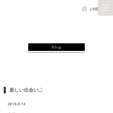
内容をスキップ
togg
Blog
新しい出会い◡̈
2018.6.13