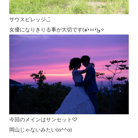
サウスビレッジ◡̈
女優になりきりる事が大切です(๑•̀ㅂ•́)و✧
今回のメインはサンセット♡
岡山じゃないみたい(o^^o)