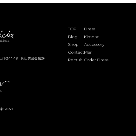
TOP
Dress
Blog
Kimono
Shop
Accessory
Contact
Plan
下2-11-18 岡山共済会館2F
Recruit
Order Dress
202-1