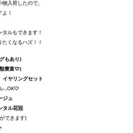
小物入荷したので、
すよ！
ンタルもできます！
りたくなるハズ！！
グもあり)
類豊富♡)
、イヤリングセット
…OK♡
ージュ
ンタル花冠
ができます)
ト