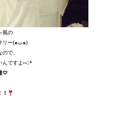
ン風の
ヘッドアクセサリー(๑ت๑)
なので、
んですよ⑅◡̈*
達♡
！！