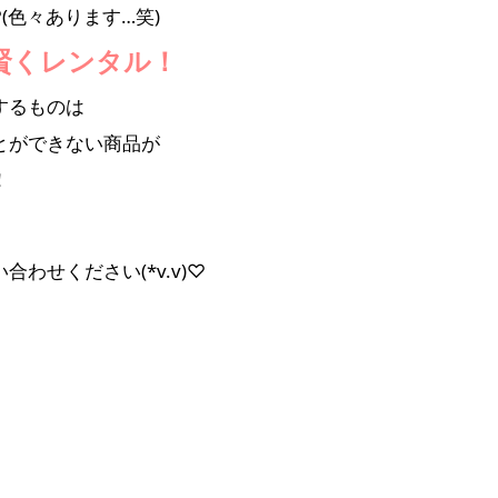
♡
(色々あります…笑)
賢くレンタル！
するものは
とができない商品が
！
合わせください(*v.v)♡