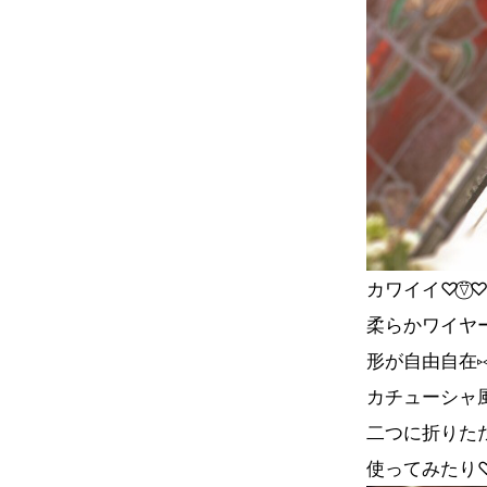
カワイイ♡⍢⃝
柔らかワイヤ
形が自由自在⑅◡
カチューシャ
二つに折りた
使ってみたり