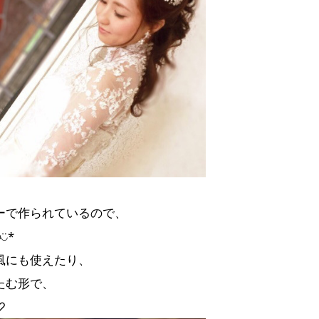
♡
ーで作られているので、
̈*
風にも使えたり、
たむ形で、
♡