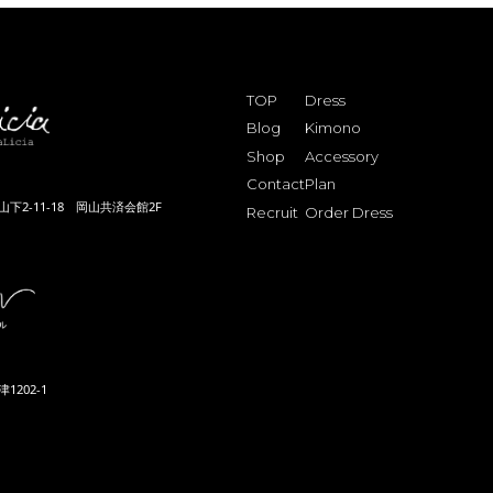
TOP
Dress
Blog
Kimono
Shop
Accessory
Contact
Plan
下2-11-18 岡山共済会館2F
Recruit
Order Dress
202-1