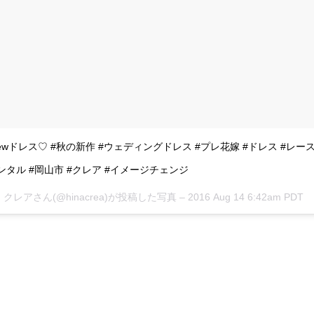
wドレス♡ #秋の新作 #ウェディングドレス #プレ花嫁 #ドレス #レー
#レンタル #岡山市 #クレア #イメージチェンジ
クレアさん(@hinacrea)が投稿した写真 –
2016 Aug 14 6:42am PDT