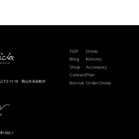
TOP
Dress
Blog
Kimono
Shop
Accessory
Contact
Plan
下2-11-18 岡山共済会館2F
Recruit
Order Dress
202-1