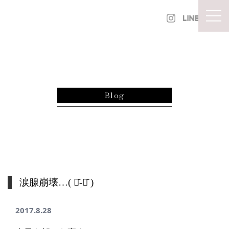
内容をスキップ
togg
Blog
涙腺崩壊…( ･᷄-･᷅ )
2017.8.28