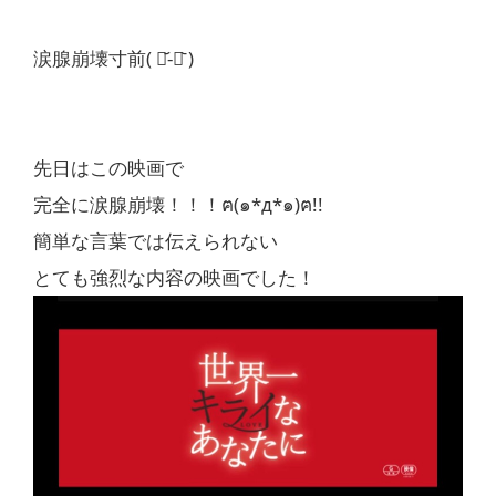
涙腺崩壊寸前( ･᷄-･᷅ )
先日はこの映画で
完全に涙腺崩壊！！！ฅ(๑*д*๑)ฅ!!
簡単な言葉では伝えられない
とても強烈な内容の映画でした！