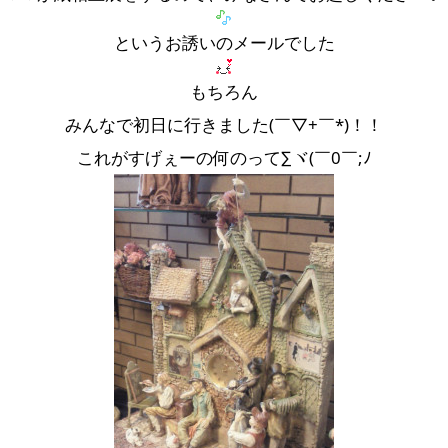
というお誘いのメールでした
もちろん
みんなで初日に行きました(￣▽+￣*)！！
これがすげぇーの何のって∑ヾ(￣0￣;ﾉ