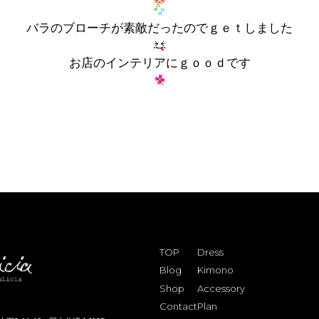
バラのブローチが素敵だったのでｇｅｔしました
お店のインテリアにｇｏｏｄです
TOP
Dress
Blog
Kimono
Shop
Accessory
Contact
Plan