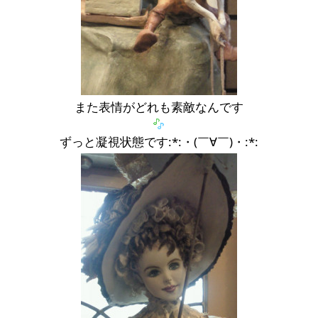
また表情がどれも素敵なんです
ずっと凝視状態です:*:・(￣∀￣)・:*: