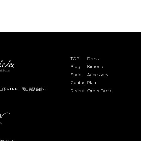
TOP
Dress
Blog
Kimono
Shop
Accessory
Contact
Plan
下2-11-18 岡山共済会館2F
Recruit
Order Dress