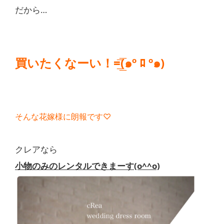
だから…
買いたくなーい！=͟͟͞͞(๑º ﾛ º๑)
そんな花嫁様に朗報です♡
クレアなら
小物のみのレンタルできまーす(o^^o)