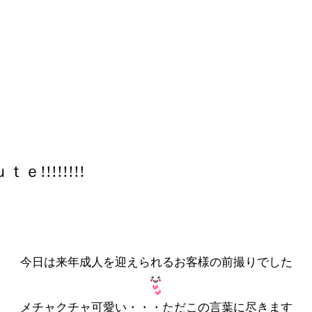
ｅ!!!!!!!!
今日は来年成人を迎えられるお客様の前撮りでした
メチャクチャ可愛い・・・ただこの言葉に尽きます