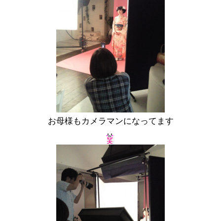
お母様もカメラマンになってます