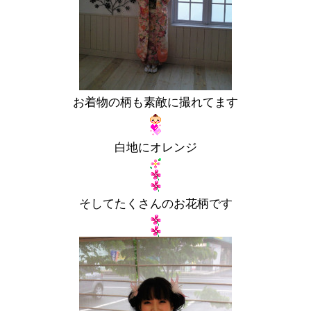
お着物の柄も素敵に撮れてます
白地にオレンジ
そしてたくさんのお花柄です