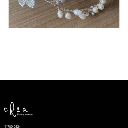
〒700-0824