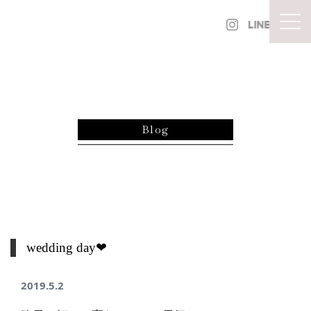
内容をスキップ
togg
Blog
wedding day❤︎
2019.5.2