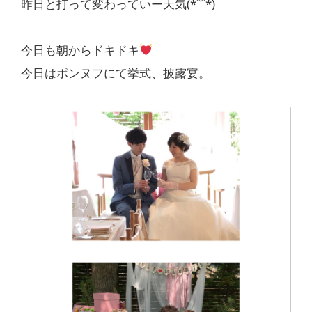
昨日と打って変わっていー天気(*˙˘˙*)
今日も朝からドキドキ
今日はポンヌフにて挙式、披露宴。