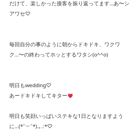
だけて、楽しかった接客を振り返ってます…あ〜シ
アワセ♡
毎回自分の事のように朝からドキドキ、ワクワ
ク…〜の終わってホッとするワタシ(o^^o)
明日もwedding♡
あードキドキしてキター
明日も笑顔いっぱいステキな1日となりますよう
に…(*˘︶˘*).｡.:*♡