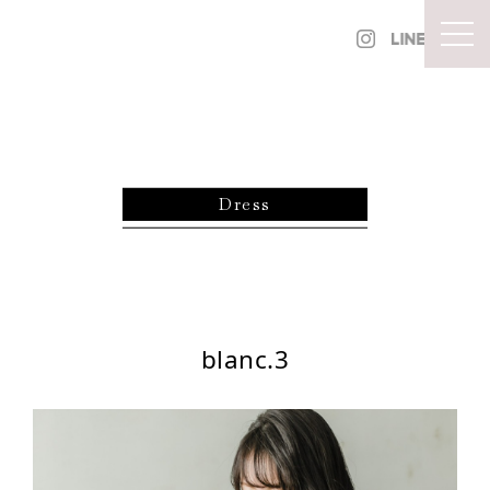
内容をスキップ
togg
Dress
blanc.3